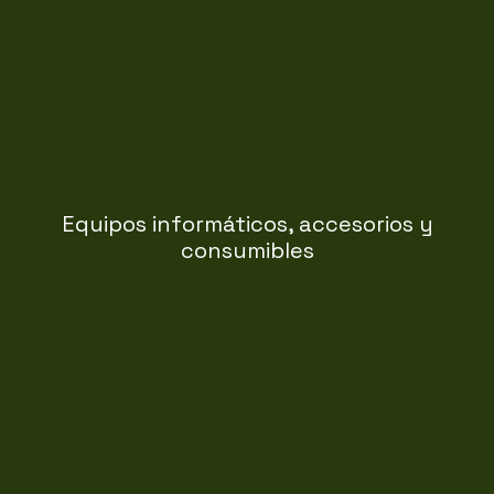
adaptado a cada necesidad.
consumibles con asesoramiento profesional
Suministro de equipos informáticos, periféricos y
Equipos informáticos, accesorios y
consumibles
entornos profesionales.
telefonía, conectividad y servicios adaptados a
Soluciones de comunicación para empresas: