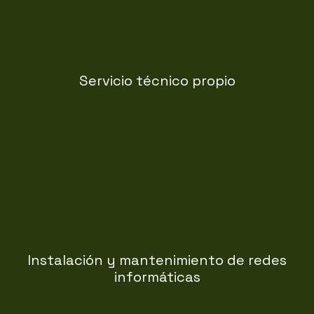
Servicio técnico propio
conectividad de su empresa.
seguras y eficientes para garantizar la
Diseño, instalación y mantenimiento de redes
Instalación y mantenimiento de redes
informáticas