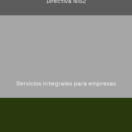
Directiva NIS2
mantenimiento de sus sistemas informáticos.
empresas. Nos ocupamos de la gestión, soporte y
Soluciones tecnológicas completas para
Servicios integrales para empresas
equipos y sistemas informáticos.
Diagnóstico, reparación y mantenimiento de
Asistencia técnica rápida y especializada.